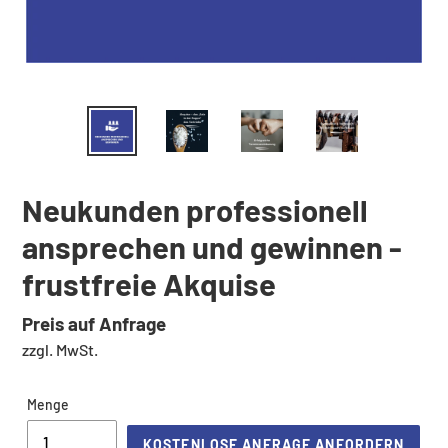
Neukunden professionell
ansprechen und gewinnen -
frustfreie Akquise
Normaler
Preis auf Anfrage
Preis
zzgl. MwSt.
Menge
KOSTENLOSE ANFRAGE ANFORDERN