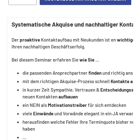
Systematische Akquise und nachhaltiger Kontak
Der
proaktive
Kontaktaufbau mit Neukunden ist en
wichtiges
Ihren nachhaltigen Geschäftserfolg.
Bei diesem Seminar erfahren Sie
wie Sie
...
die passenden Ansprechpartner
finden
und richtig anspr
mit dem richtigen Akquise-Prozess schnell
Kontakte anb
in kurzer Zeit Sympathie, Vertrauen &
Entscheidungssich
neuen Kontakten
aufbauen
ein NEIN als
Motivationstreiber
für sich entdecken
viele
Einwände
und Vorwände elegant in ein JA verwande
herausfinden welche Fehler Ihre Terminquote bisher negat
haben
...