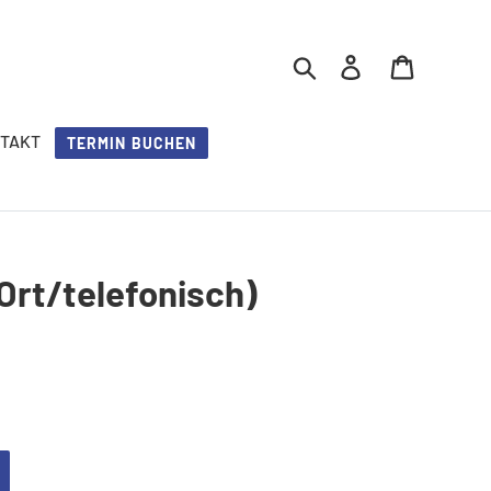
Suchen
Einloggen
Einkaufs
TAKT
TERMIN BUCHEN
Ort/telefonisch)